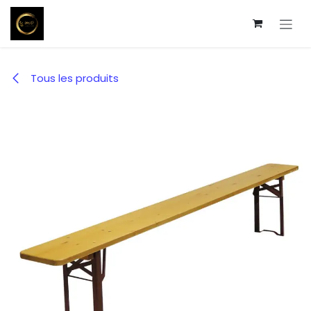
Se rendre au contenu
Tous les produits