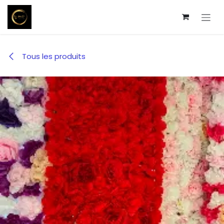
Se rendre au contenu
Tous les produits