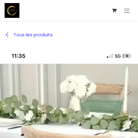
Se rendre au contenu
Tous les produits