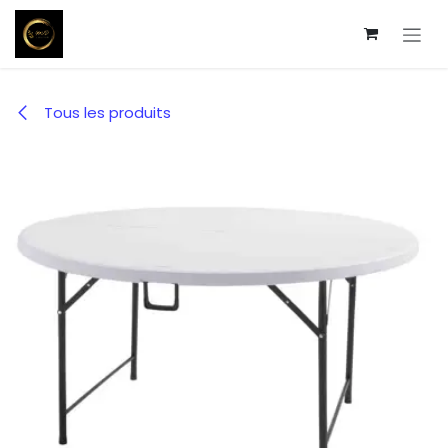
Se rendre au contenu
Tous les produits